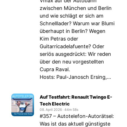
Vmax auf der Autobahn
zwischen München und Berlin
und wie schlägt er sich am
Schnelllader? Warum war Blumi
überhaupt in Berlin? Wegen
Kim Petras oder
Guitarricadelafuente? Oder
seriös ausgedrückt: Wir reden
über den neu vorgestellten
Cupra Raval.
Hosts: Paul-Janosch Ersing,...
Auf Testfahrt: Renault Twingo E-
Tech Electric
08. April 2026
‧
44m 58s
#357 – Autotelefon-Autorätsel:
Was ist das aktuell günstigste