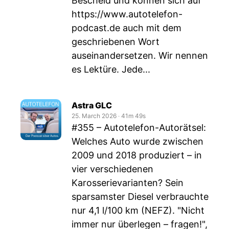
Bescheid und können sich auf
https://www.autotelefon-
podcast.de
auch mit dem
geschriebenen Wort
auseinandersetzen. Wir nennen
es Lektüre. Jede...
Astra GLC
25. March 2026
‧
41m 49s
#355 – Autotelefon-Autorätsel:
Welches Auto wurde zwischen
2009 und 2018 produziert – in
vier verschiedenen
Karosserievarianten? Sein
sparsamster Diesel verbrauchte
nur 4,1 l/100 km (NEFZ). "Nicht
immer nur überlegen – fragen!",