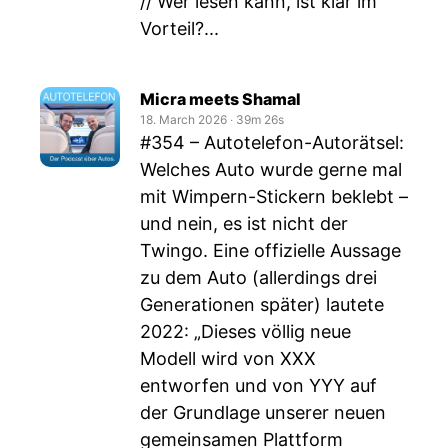
// Wer lesen kann, ist klar im
Vorteil?...
Micra meets Shamal
18. March 2026
‧
39m 26s
#354 – Autotelefon-Autorätsel:
Welches Auto wurde gerne mal
mit Wimpern-Stickern beklebt –
und nein, es ist nicht der
Twingo. Eine offizielle Aussage
zu dem Auto (allerdings drei
Generationen später) lautete
2022: „Dieses völlig neue
Modell wird von XXX
entworfen und von YYY auf
der Grundlage unserer neuen
gemeinsamen Plattform